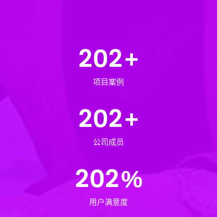
202
+
项目案例
202
+
公司成员
202
%
用户满意度