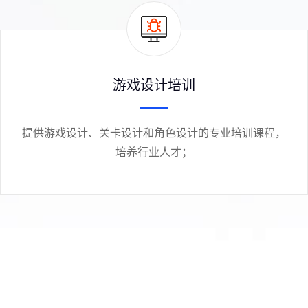
游戏设计培训
提供游戏设计、关卡设计和角色设计的专业培训课程，
培养行业人才；