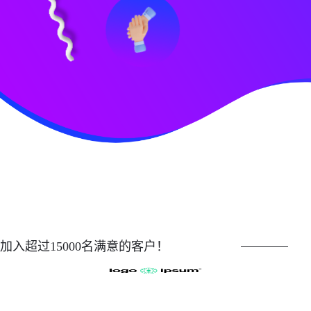
加入超过15000名满意的客户！