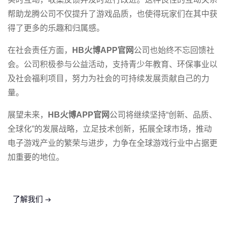
帮助龙腾公司不仅提升了游戏品质，也使得玩家们在其中获
得了更多的乐趣和归属感。
在社会责任方面，
HB火博APP官网
公司也始终不忘回馈社
会。公司积极参与公益活动，支持青少年教育、环保事业以
及社会福利项目，努力为社会的可持续发展贡献自己的力
量。
展望未来，
HB火博APP官网
公司将继续坚持“创新、品质、
全球化”的发展战略，立足技术创新，拓展全球市场，推动
电子游戏产业的繁荣与进步，力争在全球游戏行业中占据更
加重要的地位。
了解我们