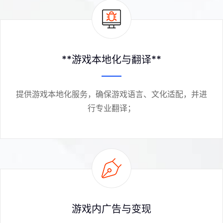
**游戏本地化与翻译**
提供游戏本地化服务，确保游戏语言、文化适配，并进
行专业翻译；
游戏内广告与变现