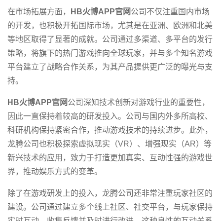
在市场拓展方面，
HB火博APP官网
公司不仅注重国内市场
的开发，也积极开拓国际市场，尤其是在亚洲、欧洲和北美
等地区取得了显著的成就。公司通过多渠道、多平台的发行
策略，将旗下的热门游戏推向全球玩家，并与多个知名游戏
平台建立了战略合作关系，为其产品提供更广泛的曝光与支
持。
HB火博APP官网
公司深知技术创新对游戏行业的重要性，
因此一直保持着较高的研发投入。公司与国内外多所高校、
科研机构保持紧密合作，推动游戏技术的持续进步。此外，
龙腾公司也积极探索虚拟现实（VR）、增强现实（AR）等
新兴技术的应用，致力于打造更加真实、互动性强的游戏世
界，推动娱乐方式的变革。
除了在游戏研发上的投入，龙腾公司还非常注重玩家社区的
建设。公司通过建立多个线上社区、社交平台，与玩家保持
实时互动，收集反馈并及时进行改进。这种良性的互动关系