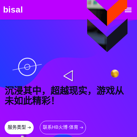
沉浸其中，超越现实，游戏从
未如此精彩！
服务类型
联系HB火博·体育