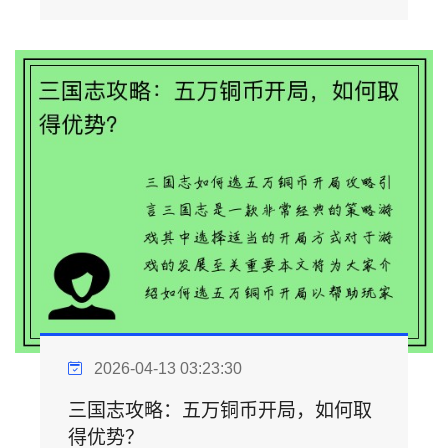
2026-04-13 03:23:30
三国志攻略：五万铜币开局，如何取
得优势？