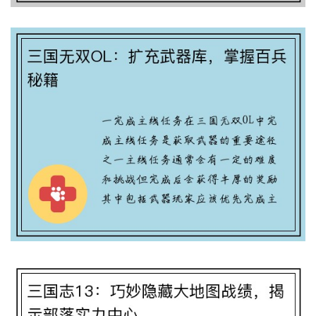
三国石武将技突破之道
三国无双OL：扩充武器库，掌握百兵秘
籍