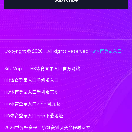
Subscribe
Copyright © 2026 - All Rights Reserved
HB体育登录入口
.
SiteMap
HB体育登录入口官方网站
HB体育登录入口手机版入口
HB体育登录入口手机版官网
HB体育登录入口Web网页版
HB体育登录入口app下载地址
2026世界杯赛程｜小组赛到决赛全程时间表